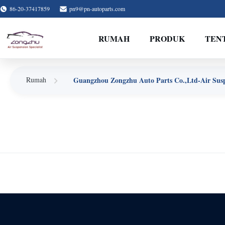
86-20-37417859
pn9@pn-autoparts.com
RUMAH
PRODUK
TEN
Guangzhou Zongzhu Auto Parts Co.,Ltd-Air Suspe
Rumah