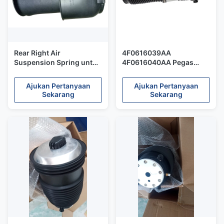
Rear Right Air
4F0616039AA
Suspension Spring untuk
4F0616040AA Pegas
F15 F16 OEM
Suspensi Udara Untuk
37126795014 Garansi 1
Audi Shock Absorber A6
Ajukan Pertanyaan
Ajukan Pertanyaan
Tahun
C6 Depan
Sekarang
Sekarang