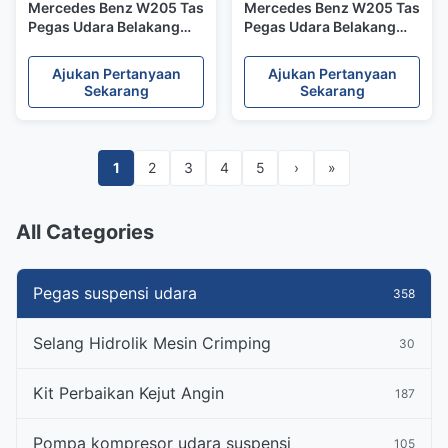
Mercedes Benz W205 Tas
Mercedes Benz W205 Tas
Pegas Udara Belakang
Pegas Udara Belakang
A2053200725
A2053200725
A2053200825
A2053200825
Ajukan Pertanyaan
Ajukan Pertanyaan
Sekarang
Sekarang
1
2
3
4
5
›
»
All Categories
Pegas suspensi udara
358
Selang Hidrolik Mesin Crimping
30
Kit Perbaikan Kejut Angin
187
Pompa kompresor udara suspensi
105